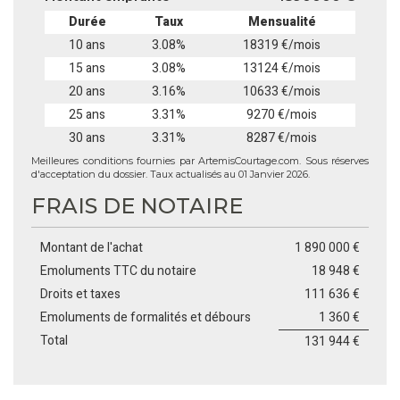
Durée
Taux
Mensualité
10 ans
3.08%
18319 €/mois
15 ans
3.08%
13124 €/mois
20 ans
3.16%
10633 €/mois
25 ans
3.31%
9270 €/mois
30 ans
3.31%
8287 €/mois
Meilleures conditions fournies par ArtemisCourtage.com. Sous réserves
d'acceptation du dossier. Taux actualisés au 01 Janvier 2026.
FRAIS DE NOTAIRE
Montant de l'achat
1 890 000 €
Emoluments TTC du notaire
18 948 €
Droits et taxes
111 636 €
Emoluments de formalités et débours
1 360 €
Total
131 944 €