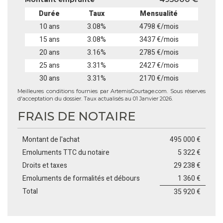
Durée
Taux
Mensualité
10 ans
3.08%
4798 €/mois
15 ans
3.08%
3437 €/mois
20 ans
3.16%
2785 €/mois
25 ans
3.31%
2427 €/mois
30 ans
3.31%
2170 €/mois
Meilleures conditions fournies par ArtemisCourtage.com. Sous réserves
d'acceptation du dossier. Taux actualisés au 01 Janvier 2026.
FRAIS DE NOTAIRE
Montant de l'achat
495 000 €
Emoluments TTC du notaire
5 322 €
Droits et taxes
29 238 €
Emoluments de formalités et débours
1 360 €
Total
35 920 €