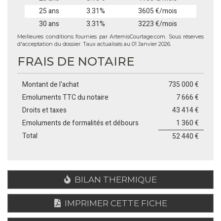
25 ans
3.31%
3605 €/mois
30 ans
3.31%
3223 €/mois
Meilleures conditions fournies par ArtemisCourtage.com. Sous réserves
d'acceptation du dossier. Taux actualisés au 01 Janvier 2026.
FRAIS DE NOTAIRE
Montant de l'achat
735 000 €
Emoluments TTC du notaire
7 666 €
Droits et taxes
43 414 €
Emoluments de formalités et débours
1 360 €
Total
52 440 €
BILAN THERMIQUE
IMPRIMER CETTE FICHE