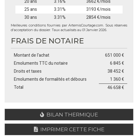
20 ans
3.16%
3662 €/mois
25 ans
3.31%
3193 €/mois
30 ans
3.31%
2854 €/mois
Meilleures conditions fournies par ArtemisCourtage.com. Sous réserves
d'acceptation du dossier. Taux actualisés au 01 Janvier 2026.
FRAIS DE NOTAIRE
Montant de l'achat
651 000 €
Emoluments TTC du notaire
6 845 €
Droits et taxes
38 452 €
Emoluments de formalités et débours
1 360 €
Total
46 658 €
BILAN THERMIQUE
IMPRIMER CETTE FICHE