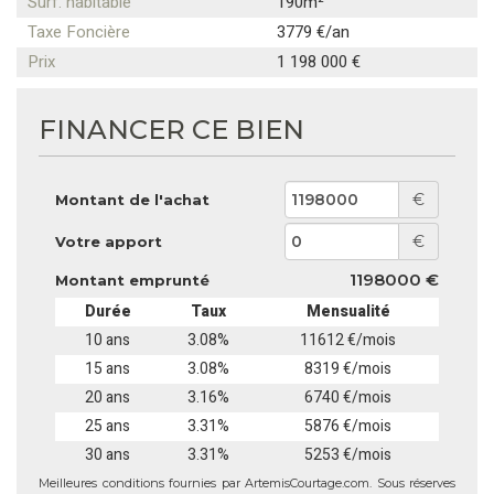
Surf. habitable
190m²
Taxe Foncière
3779 €/an
Prix
1 198 000 €
FINANCER CE BIEN
€
Montant de l'achat
€
Votre apport
1198000 €
Montant emprunté
Durée
Taux
Mensualité
10 ans
3.08%
11612 €/mois
15 ans
3.08%
8319 €/mois
20 ans
3.16%
6740 €/mois
25 ans
3.31%
5876 €/mois
30 ans
3.31%
5253 €/mois
Meilleures conditions fournies par ArtemisCourtage.com. Sous réserves