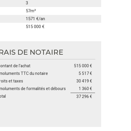
3
57m²
1571 €/an
515 000 €
RAIS DE NOTAIRE
ontant de l'achat
515 000 €
moluments TTC du notaire
5 517 €
roits et taxes
30 419 €
moluments de formalités et débours
1 360 €
otal
37 296 €