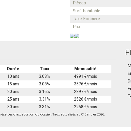
Pièces
Surf. habitable
Taxe Foncière
Prix
F
M
Durée
Taux
Mensualité
E
10 ans
3.08%
4991 €/mois
D
15 ans
3.08%
3576 €/mois
E
20 ans
3.16%
2897 €/mois
T
25 ans
3.31%
2526 €/mois
30 ans
3.31%
2258 €/mois
éserves d'acceptation du dossier. Taux actualisés au 01 Janvier 2026.