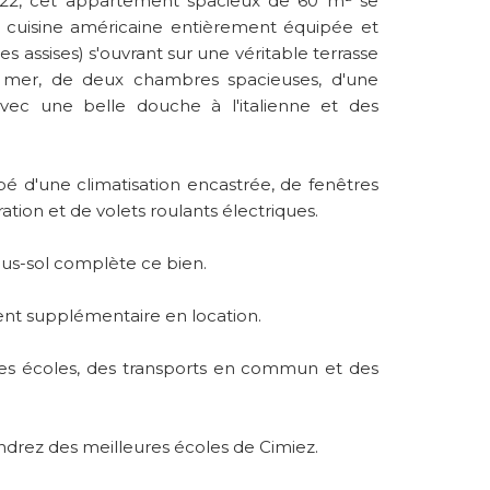
22, cet appartement spacieux de 60 m² se
 cuisine américaine entièrement équipée et
ces assises) s'ouvrant sur une véritable terrasse
 mer, de deux chambres spacieuses, d'une
avec une belle douche à l'italienne et des
é d'une climatisation encastrée, de fenêtres
tion et de volets roulants électriques.
us-sol complète ce bien.
ent supplémentaire en location.
s écoles, des transports en commun et des
ndrez des meilleures écoles de Cimiez.