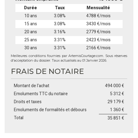
Durée
Taux
Mensualité
10 ans
3.08%
4788 €/mois
15 ans
3.08%
3430 €/mois
20 ans
3.16%
2779 €/mois
25 ans
3.31%
2423 €/mois
30 ans
3.31%
2166 €/mois
Meilleures conditions fournies par ArtemisCourtage.com. Sous réserves
d'acceptation du dossier. Taux actualisés au 01 Janvier 2026.
FRAIS DE NOTAIRE
Montant de l'achat
494 000 €
Emoluments TTC du notaire
5 312 €
Droits et taxes
29 179 €
Emoluments de formalités et débours
1 360 €
Total
35 851 €