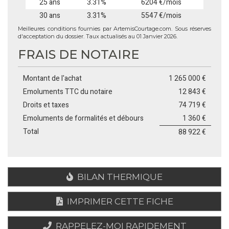
25 ans
3.31%
6204 €/mois
30 ans
3.31%
5547 €/mois
Meilleures conditions fournies par ArtemisCourtage.com. Sous réserves
d'acceptation du dossier. Taux actualisés au 01 Janvier 2026.
FRAIS DE NOTAIRE
Montant de l'achat
1 265 000 €
Emoluments TTC du notaire
12 843 €
Droits et taxes
74 719 €
Emoluments de formalités et débours
1 360 €
Total
88 922 €
BILAN THERMIQUE
IMPRIMER CETTE FICHE
RAPPELEZ-MOI RAPIDEMENT